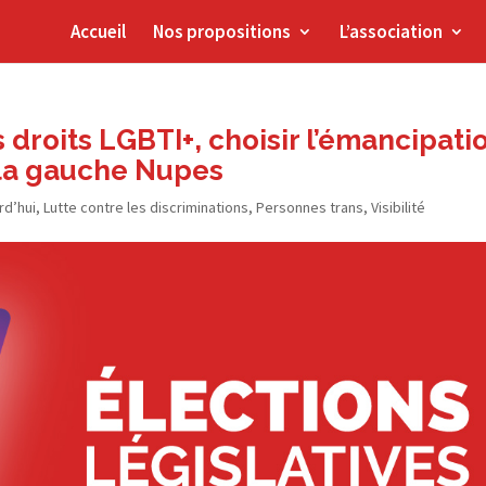
Accueil
Nos propositions
L’association
 droits LGBTI+, choisir l’émancipati
r la gauche Nupes
rd’hui
,
Lutte contre les discriminations
,
Personnes trans
,
Visibilité