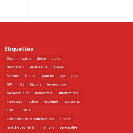
Étiquettes
Discriminations
droite
droits
droits LGBT
droits LGBTI
Europe
femmes
filiation
gauche
gay
gays
GPA
HES
histoire
homophobie
homosexualité
homosexuel
international
intersexes
justice
lesbienne
lesbiennes
LGBT
LGBTI
lutte contre les discriminations
macron
marche des fiertés
mémoire
parentalité