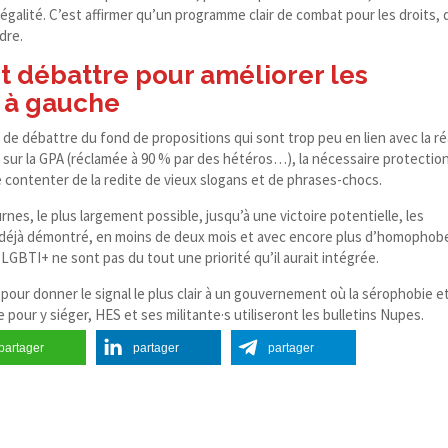
’égalité. C’est affirmer qu’un programme clair de combat pour les droits, 
dre.
t débattre pour améliorer les
s à gauche
de débattre du fond de propositions qui sont trop peu en lien avec la ré
 sur la GPA (réclamée à 90 % par des hétéros…), la nécessaire protectio
se contenter de la redite de vieux slogans et de phrases-chocs.
 urnes, le plus largement possible, jusqu’à une victoire potentielle, les
 déjà démontré, en moins de deux mois et avec encore plus d’homophob
GBTI+ ne sont pas du tout une priorité qu’il aurait intégrée.
, pour donner le signal le plus clair à un gouvernement où la sérophobie et
our y siéger, HES et ses militante·s utiliseront les bulletins Nupes.
partager
partager
partager