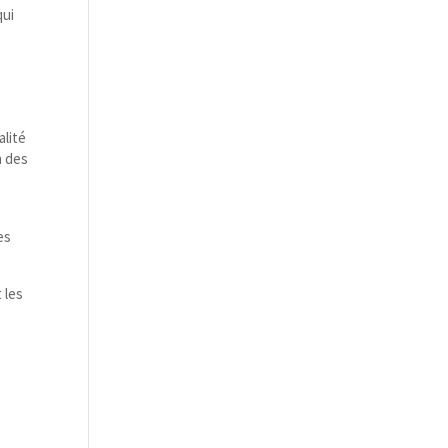
qui
alité
n des
es
 les