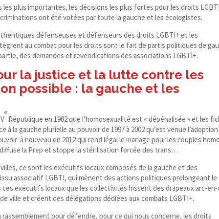
s les plus importantes, les décisions les plus fortes pour les droits LGBT
iscriminations ont été votées par toute la gauche et les écologistes.
authentiques défenseuses et défenseurs des droits LGBTI+ et les
tègrent au combat pour les droits sont le fait de partis politiques de ga
 partie, des demandes et revendications des associations LGBTI+.
ur la justice et la lutte contre les
on possible : la gauche et les
e
 V
République en 1982 que l’homosexualité est « dépénalisée » et les fic
e à la gauche plurielle au pouvoir de 1997 à 2002 qu’est venue l’adoption
 pouvoir à nouveau en 2012 qui rend légal le mariage pour les couples hom
 diffuse la Prep et stoppe la stérilisation forcée des trans…
villes, ce sont les exécutifs locaux composés de la gauche et des
tissu associatif LGBTI, qui mènent des actions politiques prolongeant le
ces exécutifs locaux que les collectivités hissent des drapeaux arc-​en-​
 de ville et créent des délégations dédiées aux combats LGBTI+.
’un rassemblement pour défendre, pour ce qui nous concerne, les droits