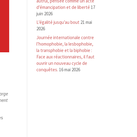
autrui, pensée comme un acte
d’émancipation et de liberté
17
juin 2026
L’égalité jusqu’au bout
21 mai
2026
Journée internationale contre
l’homophobie, la lesbophobie,
la transphobie et la biphobie :
Face aux réactionnaires, il faut
ouvrir un nouveau cycle de
conquêtes.
16 mai 2026
large
ement
es