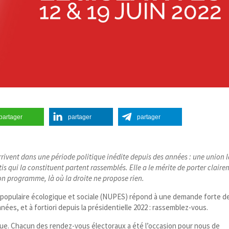
partager
partager
partager
 arrivent dans une période politique inédite depuis des années : une union 
rtis qui la constituent partent rassemblés. Elle a le mérite de porter clair
son programme, là où la droite ne propose rien.
n populaire écologique et sociale (NUPES) répond à une demande forte d
ées, et à fortiori depuis la présidentielle 2022 : rassemblez-vous.
ue. Chacun des rendez-​vous électoraux a été l’occasion pour nous de