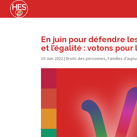
En juin pour défendre les
et l’égalité : votons pou
10 Juin 2022
|
Droits des personnes
,
Familles d’aujou