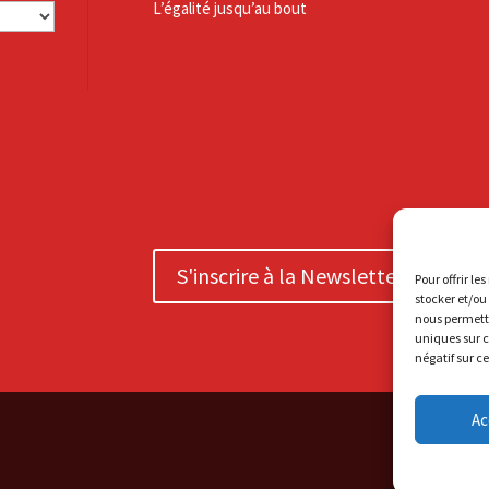
L’égalité jusqu’au bout
S'inscrire à la Newsletter
Pour offrir le
stocker et/ou
nous permettr
uniques sur c
négatif sur c
Ac