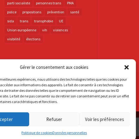
parti socialiste
personnes trans
PMA
police
propositions
prévention
santé
sida
trans
transphobie
UE
Union européenne
vih
violences
visibilité
élections
Gérer le consentement aux cookies
s meilleures expériences, nous utilisons des technologies telles que les cookies pour
 accéder aux informations des appareils. Le fait de consentir à ces technologies
a de traiter des données telles que le comportement de navigation ou les ID
e site. Le fait de ne pas consentir ou de retirer son consentement peut avoir un effet
ertaines caractéristiques et fonctions.
cepter
Refuser
Voir les préférences
Politique de cookies
Données personnelles