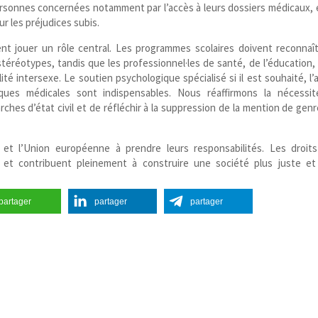
personnes concernées notamment par l’accès à leurs dossiers médicaux, 
r les préjudices subis.
ent jouer un rôle central. Les programmes scolaires doivent reconnaît
stéréotypes, tandis que les professionnel·les de santé, de l’éducation, 
lité intersexe. Le soutien psychologique spécialisé si il est souhaité, l’
ques médicales sont indispensables. Nous réaffirmons la nécessi
ches d’état civil et de réfléchir à la suppression de la mention de genr
et l’Union européenne à prendre leurs responsabilités. Les droit
et contribuent pleinement à construire une société plus juste et
partager
partager
partager