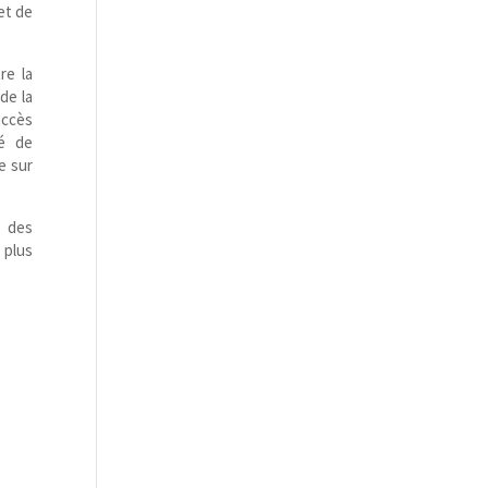
et de
re la
de la
accès
té de
e sur
s des
 plus