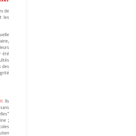
ès de
t les
uelle
aine,
leurs
r été
ultés
s des
grité
H.
Ils
 sans
lles”
ine ;
coles
utien