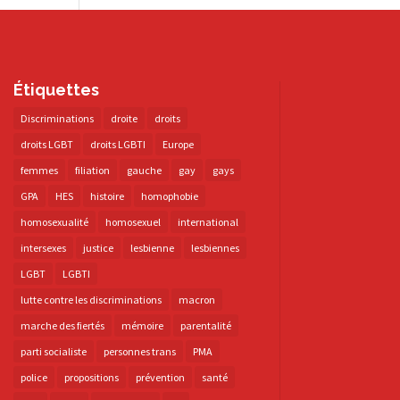
Étiquettes
Discriminations
droite
droits
droits LGBT
droits LGBTI
Europe
femmes
filiation
gauche
gay
gays
GPA
HES
histoire
homophobie
homosexualité
homosexuel
international
intersexes
justice
lesbienne
lesbiennes
LGBT
LGBTI
lutte contre les discriminations
macron
marche des fiertés
mémoire
parentalité
parti socialiste
personnes trans
PMA
police
propositions
prévention
santé