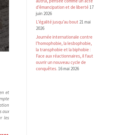
autrui, pensée comme un acte
d’émancipation et de liberté
17
juin 2026
L’égalité jusqu’au bout
21 mai
2026
Journée internationale contre
l’homophobie, la lesbophobie,
la transphobie et la biphobie :
Face aux réactionnaires, il faut
ouvrir un nouveau cycle de
conquêtes.
16 mai 2026
en et
ompte
ation
s aux
r les
sexes