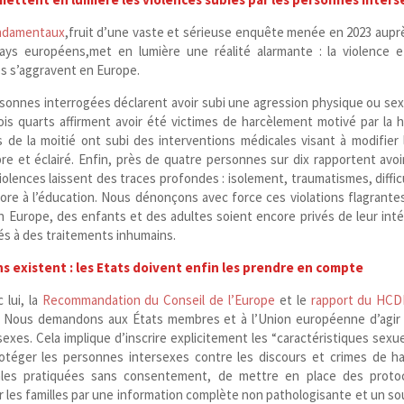
ondamentaux
,fruit d’une vaste et sérieuse enquête menée en 2023 aupr
ys européens,met en lumière une réalité alarmante : la violence e
es s’aggravent en Europe.
ersonnes interrogées déclarent avoir subi une agression physique ou sex
is quarts affirment avoir été victimes de harcèlement motivé par la h
 de la moitié ont subi des interventions médicales visant à modifier 
re et éclairé. Enfin, près de quatre personnes sur dix rapportent avoi
olences laissent des traces profondes : isolement, traumatismes, diffic
core à l’éducation. Nous dénonçons avec force ces violations flagrante
en Europe, des enfants et des adultes soient encore privés de leur inté
sés à des traitements inhumains.
 existent : les Etats doivent enfin les prendre en compte
 lui, la
Recommandation du Conseil de l’Europe
et le
rapport du HCD
te. Nous demandons aux États membres et à l’Union européenne d’agir
sexes. Cela implique d’inscrire explicitement les “caractéristiques sexue
protéger les personnes intersexes contre les discours et crimes de ha
itales pratiquées sans consentement, de mettre en place des proto
les familles par une information complète non pathologisante et un so