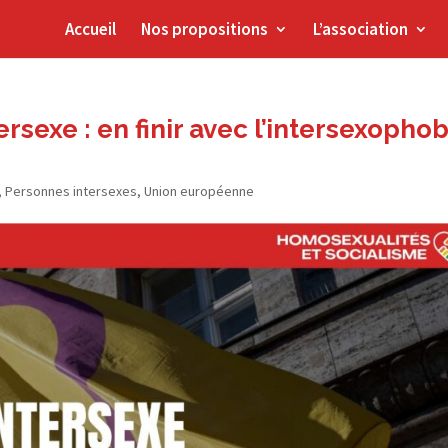
Accueil
Nos propositions
L’association
ersexe : en finir avec l’intersexopho
,
Personnes intersexes
,
Union européenne