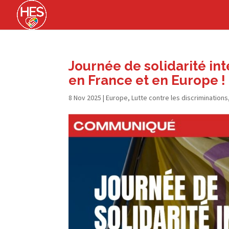
Journée de solidarité int
en France et en Europe !
8 Nov 2025
|
Europe
,
Lutte contre les discriminations