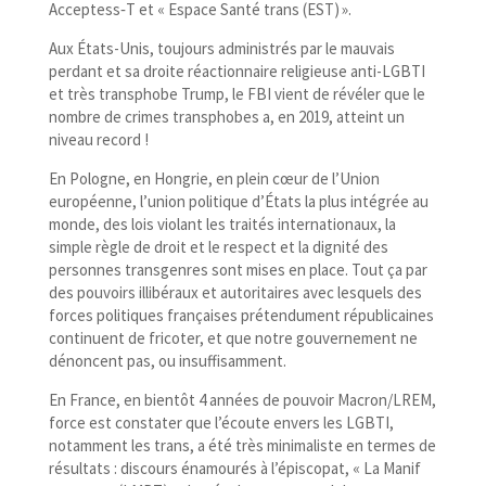
Acceptess‑T et « Espace Santé trans (EST) ».
Aux États-​Unis, toujours administrés par le mauvais
perdant et sa droite réactionnaire religieuse anti-​LGBTI
et très transphobe Trump, le FBI vient de révéler que le
nombre de crimes transphobes a, en 2019, atteint un
niveau record !
En Pologne, en Hongrie, en plein cœur de l’Union
européenne, l’union politique d’États la plus intégrée au
monde, des lois violant les traités internationaux, la
simple règle de droit et le respect et la dignité des
personnes transgenres sont mises en place. Tout ça par
des pouvoirs illibéraux et autoritaires avec lesquels des
forces politiques françaises prétendument républicaines
continuent de fricoter, et que notre gouvernement ne
dénoncent pas, ou insuffisamment.
En France, en bientôt 4 années de pouvoir Macron/​LREM,
force est constater que l’écoute envers les LGBTI,
notamment les trans, a été très minimaliste en termes de
résultats : discours énamourés à l’épiscopat, « La Manif