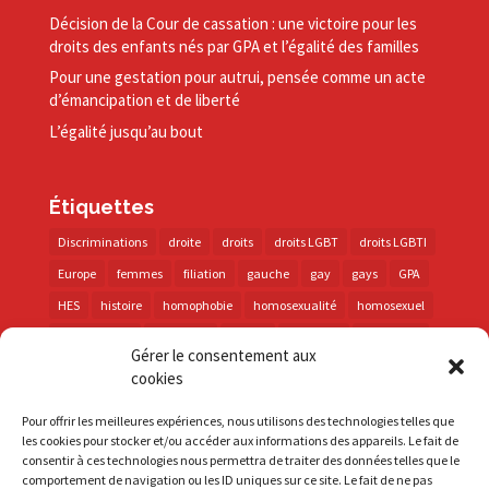
Décision de la Cour de cassation : une victoire pour les
droits des enfants nés par GPA et l’égalité des familles
Pour une gestation pour autrui, pensée comme un acte
d’émancipation et de liberté
L’égalité jusqu’au bout
Étiquettes
Discriminations
droite
droits
droits LGBT
droits LGBTI
Europe
femmes
filiation
gauche
gay
gays
GPA
HES
histoire
homophobie
homosexualité
homosexuel
international
intersexes
justice
lesbienne
lesbiennes
Gérer le consentement aux
LGBT
LGBTI
lutte contre les discriminations
macron
cookies
marche des fiertés
mémoire
parentalité
parti socialiste
Pour offrir les meilleures expériences, nous utilisons des technologies telles que
personnes trans
PMA
police
propositions
prévention
les cookies pour stocker et/ou accéder aux informations des appareils. Le fait de
consentir à ces technologies nous permettra de traiter des données telles que le
santé
sida
trans
transphobie
UE
Union européenne
comportement de navigation ou les ID uniques sur ce site. Le fait de ne pas