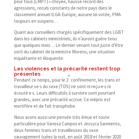
pour tous (LMPT) » choyée, hausse record des
agressions, reculs constants de notre pays dans le
classement annuel ILGA-​Europe, aucune loi votée, PMA
toujours en suspens…
Quant aux conseillers chargés spécifiquement des LGBT
dans les cabinets ministériels, ils n’auront guère tenu
que quelques mois… Le dernier venant tout juste d’être
sorti du cabinet de la ministre Moreno, une situation
inquiétante et éloquente.
Les violences et la précarité restent trop
présentes
e
Pendant ce temps, pour le 2
confinement, les trans et
travailleur·se·s du sexe (TDS) ne sont ni reçu·e·s ni
écouté·e·s. Leurs difficultés à survivre sont pourtant
grandes, avec une précarité accrue. Ce mépris est
mortifère et de fait transphobe.
Nous avons aussi une pensée très émue et toute
particulière pour Vanesa Campos et Jessyca Sarmiento,
deux femmes trans et travailleuses du sexe
sauvagement tuées la nuit, en août 2018 et février 2020