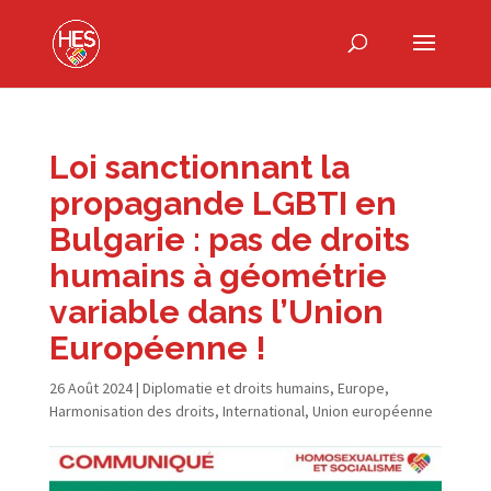
Loi sanctionnant la
propagande LGBTI en
Bulgarie : pas de droits
humains à géométrie
variable dans l’Union
Européenne !
26 Août 2024
|
Diplomatie et droits humains
,
Europe
,
Harmonisation des droits
,
International
,
Union européenne