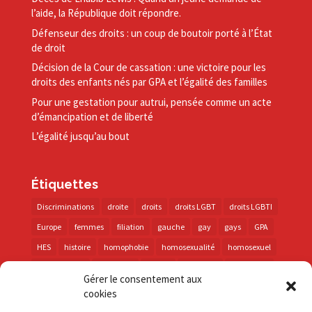
l’aide, la République doit répondre.
Défenseur des droits : un coup de boutoir porté à l’État
de droit
Décision de la Cour de cassation : une victoire pour les
droits des enfants nés par GPA et l’égalité des familles
Pour une gestation pour autrui, pensée comme un acte
d’émancipation et de liberté
L’égalité jusqu’au bout
Étiquettes
Discriminations
droite
droits
droits LGBT
droits LGBTI
Europe
femmes
filiation
gauche
gay
gays
GPA
HES
histoire
homophobie
homosexualité
homosexuel
international
intersexes
justice
lesbienne
lesbiennes
Gérer le consentement aux
LGBT
LGBTI
lutte contre les discriminations
macron
cookies
marche des fiertés
mémoire
parentalité
parti socialiste