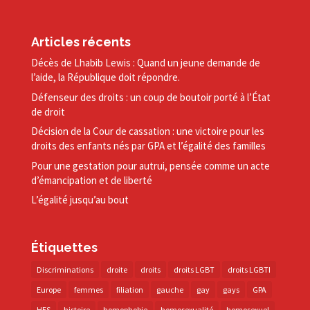
Articles récents
Décès de Lhabib Lewis : Quand un jeune demande de
l’aide, la République doit répondre.
Défenseur des droits : un coup de boutoir porté à l’État
de droit
Décision de la Cour de cassation : une victoire pour les
droits des enfants nés par GPA et l’égalité des familles
Pour une gestation pour autrui, pensée comme un acte
d’émancipation et de liberté
L’égalité jusqu’au bout
Étiquettes
Discriminations
droite
droits
droits LGBT
droits LGBTI
Europe
femmes
filiation
gauche
gay
gays
GPA
HES
histoire
homophobie
homosexualité
homosexuel