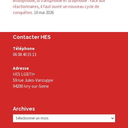
lesbophobie, la transphobie et la biphobie : Face aux
réactionnaires, il faut ouvrir un nouveau cycle de
conquêtes.
16 mai 2026
Contacter HES
Téléphone
06 08 40 55 13
Adresse
HES LGBTI+
59 rue Jules-Vanzuppe
94200 Ivry-sur-Seine
Archives
Archives