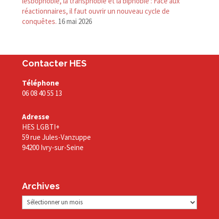
lesbophobie, la transphobie et la biphobie : Face aux
réactionnaires, il faut ouvrir un nouveau cycle de
conquêtes.
16 mai 2026
Contacter HES
Téléphone
06 08 40 55 13
Adresse
HES LGBTI+
59 rue Jules-Vanzuppe
94200 Ivry-sur-Seine
Archives
Archives