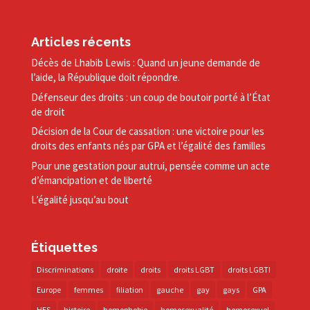
Articles récents
Décès de Lhabib Lewis : Quand un jeune demande de
l’aide, la République doit répondre.
Défenseur des droits : un coup de boutoir porté à l’État
de droit
Décision de la Cour de cassation : une victoire pour les
droits des enfants nés par GPA et l’égalité des familles
Pour une gestation pour autrui, pensée comme un acte
d’émancipation et de liberté
L’égalité jusqu’au bout
Étiquettes
Discriminations
droite
droits
droits LGBT
droits LGBTI
Europe
femmes
filiation
gauche
gay
gays
GPA
HES
histoire
homophobie
homosexualité
homosexuel