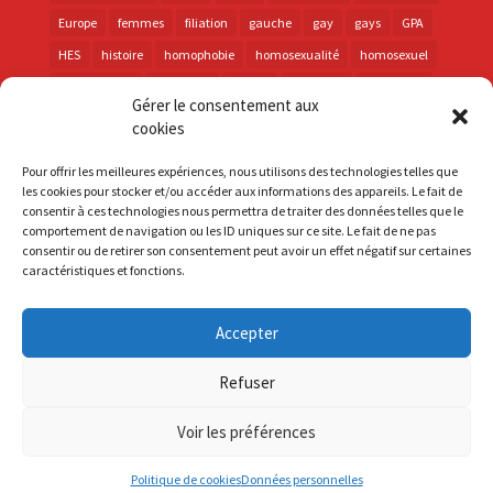
Europe
femmes
filiation
gauche
gay
gays
GPA
HES
histoire
homophobie
homosexualité
homosexuel
international
intersexes
justice
lesbienne
lesbiennes
Gérer le consentement aux
LGBT
LGBTI
lutte contre les discriminations
macron
cookies
marche des fiertés
mémoire
parentalité
parti socialiste
Pour offrir les meilleures expériences, nous utilisons des technologies telles que
personnes trans
PMA
police
propositions
prévention
les cookies pour stocker et/ou accéder aux informations des appareils. Le fait de
consentir à ces technologies nous permettra de traiter des données telles que le
santé
sida
trans
transphobie
UE
Union européenne
comportement de navigation ou les ID uniques sur ce site. Le fait de ne pas
vih
violences
visibilité
élections
consentir ou de retirer son consentement peut avoir un effet négatif sur certaines
caractéristiques et fonctions.
Accepter
S'inscrire à la Newsletter
Refuser
Mentions Légales
Voir les préférences
Politique de cookies
Données personnelles