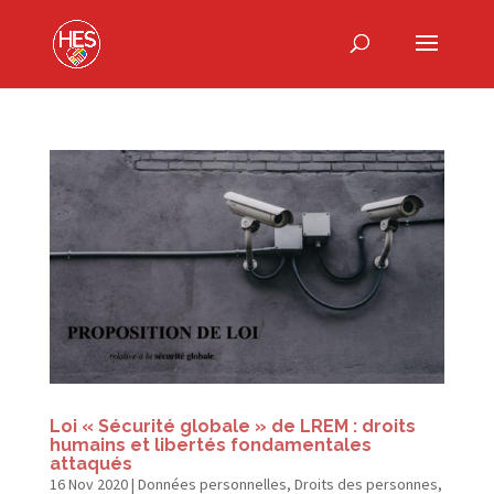
Loi « Sécurité globale » de LREM : droits
humains et libertés fondamentales
attaqués
16 Nov 2020
|
Données personnelles
,
Droits des personnes
,