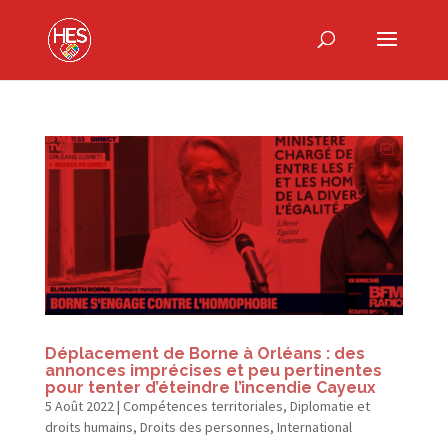
Déplacement de Borne à Orléans : des
annonces imprécises et peu pertinentes
pour tenter d’éteindre l’incendie Cayeux
5 Août 2022
|
Compétences territoriales
,
Diplomatie et
droits humains
,
Droits des personnes
,
International