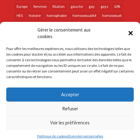
Europe
femmes
filiation
gauche
gay
gays
GPA
HES
histoire
homophobie
homosexualité
homosexuel
international
intersexes
justice
lesbienne
lesbiennes
Gérer le consentement aux
LGBT
LGBTI
lutte contre les discriminations
macron
cookies
marche des fiertés
mémoire
parentalité
parti socialiste
Pour offrir les meilleures expériences, nous utilisons des technologies telles que
personnes trans
PMA
police
propositions
prévention
les cookies pour stocker et/ou accéder aux informations des appareils. Le fait de
consentir à ces technologies nous permettra de traiter des données telles que le
santé
sida
trans
transphobie
UE
Union européenne
comportement de navigation ou les ID uniques sur ce site. Le fait de ne pas
vih
violences
visibilité
élections
consentir ou de retirer son consentement peut avoir un effet négatif sur certaines
caractéristiques et fonctions.
Accepter
S'inscrire à la Newsletter
Refuser
Mentions Légales
Voir les préférences
Politique de cookies
Données personnelles