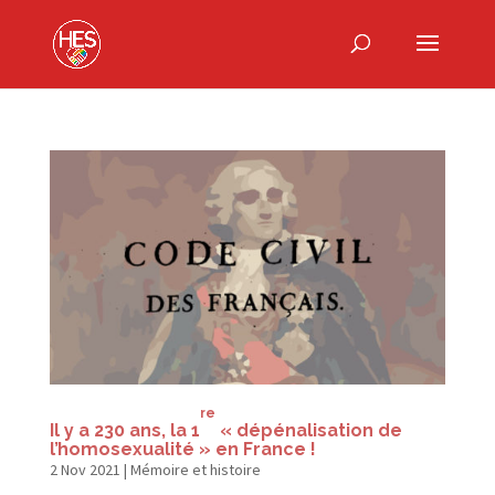
re
Il y a 230 ans, la 1
« dépénalisation de
l’homosexualité » en France !
2 Nov 2021
|
Mémoire et histoire