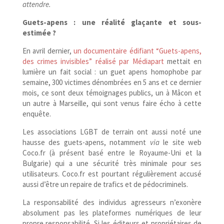
attendre.
Guets-​apens : une réalité glaçante et sous-
estimée ?
En avril dernier,
un documentaire édifiant “Guets-​apens,
des crimes invisibles” réalisé par Médiapart
mettait en
lumière un fait social : un guet apens homophobe par
semaine, 300 victimes dénombrées en 5 ans et ce dernier
mois, ce sont deux témoignages publics, un à Mâcon et
un autre à Marseille, qui sont venus faire écho à cette
enquête.
Les associations LGBT de terrain ont aussi noté une
hausse des guets-​apens, notamment
via
le site web
Coco​.fr (à présent basé entre le Royaume-​Uni et la
Bulgarie) qui a une sécurité très minimale pour ses
utilisateurs.
Coco​.fr est pourtant régulièrement accusé
aussi d’être un repaire de trafics et de pédocriminels.
La responsabilité des individus agresseurs n’exonère
absolument pas les plateformes numériques de leur
propre responsabilité. Si les éditeurs et propriétaires de