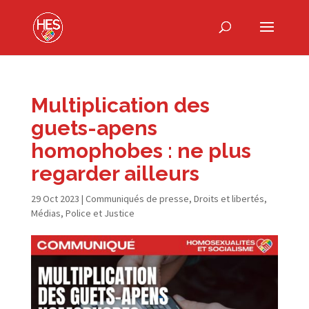
Multiplication des
guets-​apens
homophobes : ne plus
regarder ailleurs
29 Oct 2023
|
Communiqués de presse
,
Droits et libertés
,
Médias
,
Police et Justice