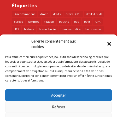
Étiquettes
Discriminations
droite
droits
droits LGBT
droits LGBTI
Europe
femmes
filiation
gauche
gay
gays
GPA
HES
histoire
homophobie
homosexualité
homosexuel
international
intersexes
justice
lesbienne
lesbiennes
Gérer le consentement aux
LGBT
LGBTI
lutte contre les discriminations
macron
cookies
marche des fiertés
mémoire
parentalité
parti socialiste
Pour offrir les meilleures expériences, nous utilisons des technologies telles que
personnes trans
PMA
police
propositions
prévention
les cookies pour stocker et/ou accéder aux informations des appareils. Le fait de
consentir à ces technologies nous permettra de traiter des données telles que le
santé
sida
trans
transphobie
UE
Union européenne
comportement de navigation ou les ID uniques sur ce site. Le fait de ne pas
vih
violences
visibilité
élections
consentir ou de retirer son consentement peut avoir un effet négatif sur certaines
caractéristiques et fonctions.
Accepter
S'inscrire à la Newsletter
Refuser
Mentions Légales