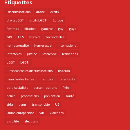
Étiquettes
Discriminations
droite
droits
droits LGBT
droits LGBTI
Europe
femmes
filiation
gauche
gay
gays
GPA
HES
histoire
homophobie
homosexualité
homosexuel
international
intersexes
justice
lesbienne
lesbiennes
LGBT
LGBTI
lutte contre les discriminations
macron
marche des fiertés
mémoire
parentalité
parti socialiste
personnes trans
PMA
police
propositions
prévention
santé
sida
trans
transphobie
UE
Union européenne
vih
violences
visibilité
élections