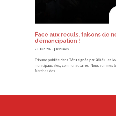
Face aux reculs, faisons de 
d’émancipation !
23 Juin 2025
|
Tribunes
Tribune publiée dans Têtu signée par 280 élu-​es lo
municipaux·ales, communautaires. Nous sommes lesbi
Marches des...