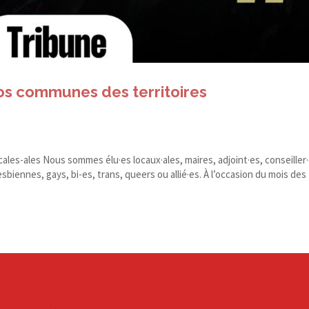
nos communes des territoires
cales-ales Nous sommes élu·es locaux·ales, maires, adjoint·es, conseiller
ennes, gays, bi-​es, trans, queers ou allié·es. À l’occasion du mois des