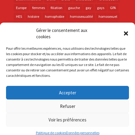
Europe
femmes
filiation
gauche
gay
gays
GPA
HES
histoire
homophobie
homosexualité
homosexuel
international
intersexes
justice
lesbienne
lesbiennes
Gérer le consentement aux
LGBT
LGBTI
lutte contre les discriminations
macron
cookies
marche des fiertés
mémoire
parentalité
parti socialiste
Pour offrir les meilleures expériences, nous utilisons des technologies telles que
personnes trans
PMA
police
propositions
prévention
les cookies pour stocker et/ou accéder aux informations des appareils. Le fait de
consentir à ces technologies nous permettra de traiter des données telles que le
santé
sida
trans
transphobie
UE
Union européenne
comportement de navigation ou les ID uniques sur ce site. Le fait de ne pas
vih
violences
visibilité
élections
consentir ou de retirer son consentement peut avoir un effet négatif sur certaines
caractéristiques et fonctions.
Accepter
S'inscrire à la Newsletter
Refuser
Mentions Légales
Voir les préférences
Politique de cookies
Données personnelles