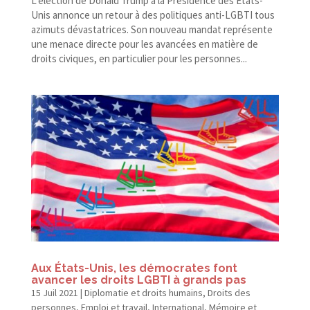
L’élection de Donald Trump à la Présidence des États-​
Unis annonce un retour à des politiques anti-​LGBTI tous
azimuts dévastatrices. Son nouveau mandat représente
une menace directe pour les avancées en matière de
droits civiques, en particulier pour les personnes...
Aux États-​Unis, les démocrates font
avancer les droits LGBTI à grands pas
15 Juil 2021
|
Diplomatie et droits humains
,
Droits des
personnes
,
Emploi et travail
,
International
,
Mémoire et