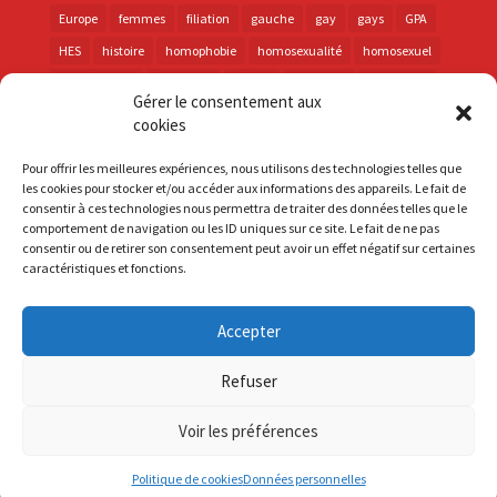
Europe
femmes
filiation
gauche
gay
gays
GPA
HES
histoire
homophobie
homosexualité
homosexuel
international
intersexes
justice
lesbienne
lesbiennes
Gérer le consentement aux
LGBT
LGBTI
lutte contre les discriminations
macron
cookies
marche des fiertés
mémoire
parentalité
parti socialiste
Pour offrir les meilleures expériences, nous utilisons des technologies telles que
personnes trans
PMA
police
propositions
prévention
les cookies pour stocker et/ou accéder aux informations des appareils. Le fait de
consentir à ces technologies nous permettra de traiter des données telles que le
santé
sida
trans
transphobie
UE
Union européenne
comportement de navigation ou les ID uniques sur ce site. Le fait de ne pas
vih
violences
visibilité
élections
consentir ou de retirer son consentement peut avoir un effet négatif sur certaines
caractéristiques et fonctions.
Accepter
S'inscrire à la Newsletter
Refuser
Mentions Légales
Voir les préférences
Politique de cookies
Données personnelles