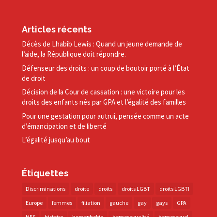
Articles récents
Décès de Lhabib Lewis : Quand un jeune demande de
l’aide, la République doit répondre.
Défenseur des droits : un coup de boutoir porté à l’État
de droit
Décision de la Cour de cassation : une victoire pour les
droits des enfants nés par GPA et l’égalité des familles
Pour une gestation pour autrui, pensée comme un acte
d’émancipation et de liberté
L’égalité jusqu’au bout
Étiquettes
Discriminations
droite
droits
droits LGBT
droits LGBTI
Europe
femmes
filiation
gauche
gay
gays
GPA
HES
histoire
homophobie
homosexualité
homosexuel