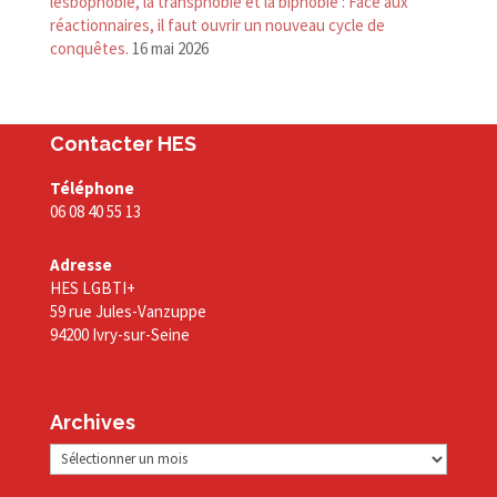
lesbophobie, la transphobie et la biphobie : Face aux
réactionnaires, il faut ouvrir un nouveau cycle de
conquêtes.
16 mai 2026
Contacter HES
Téléphone
06 08 40 55 13
Adresse
HES LGBTI+
59 rue Jules-Vanzuppe
94200 Ivry-sur-Seine
Archives
Archives