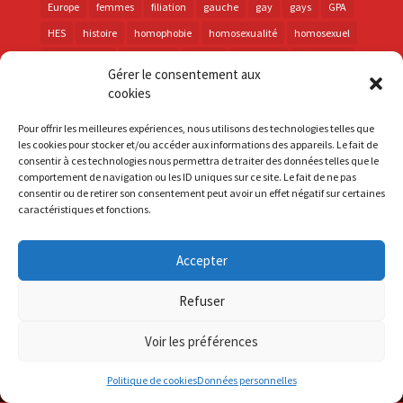
Europe
femmes
filiation
gauche
gay
gays
GPA
HES
histoire
homophobie
homosexualité
homosexuel
international
intersexes
justice
lesbienne
lesbiennes
Gérer le consentement aux
LGBT
LGBTI
lutte contre les discriminations
macron
cookies
marche des fiertés
mémoire
parentalité
parti socialiste
Pour offrir les meilleures expériences, nous utilisons des technologies telles que
personnes trans
PMA
police
propositions
prévention
les cookies pour stocker et/ou accéder aux informations des appareils. Le fait de
consentir à ces technologies nous permettra de traiter des données telles que le
santé
sida
trans
transphobie
UE
Union européenne
comportement de navigation ou les ID uniques sur ce site. Le fait de ne pas
vih
violences
visibilité
élections
consentir ou de retirer son consentement peut avoir un effet négatif sur certaines
caractéristiques et fonctions.
Accepter
S'inscrire à la Newsletter
Refuser
Mentions Légales
Voir les préférences
Politique de cookies
Données personnelles