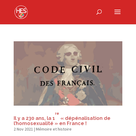
re
Il y a 230 ans, la 1
« dépénalisation de
l’homosexualité » en France !
2 Nov 2021
|
Mémoire et histoire