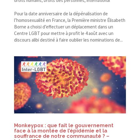
droits humains
,
Droits des personnes
,
International
Pour la date anniversaire de la dépénalisation de
l’homosexualité en France, la Première ministre Élisabeth
Borne a choisi d’effectuer un déplacement dans un
Centre LGBT pour mettre à profit le 4 août avec un
discours alibi destiné à faire oublier les nominations de...
Monkeypox : que fait le gouvernement
face à la montée de l’épidémie et la
souffrance de notre communauté ? –