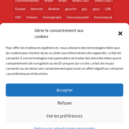
Discriminations
droite
droits
droits LGBT
droits LGBTI
Europe
femmes
filiation
gauche
gay
gays
GPA
HES
histoire
homophobie
homosexualité
homosexuel
international
intersexes
justice
lesbienne
lesbiennes
Gérer le consentement aux
LGBT
LGBTI
lutte contre les discriminations
macron
cookies
marche des fiertés
mémoire
parentalité
parti socialiste
Pour offrir les meilleures expériences, nous utilisons des technologies telles que
personnes trans
PMA
police
propositions
prévention
les cookies pour stocker et/ou accéder aux informations des appareils. Le fait de
consentir à ces technologies nous permettra de traiter des données telles que le
santé
sida
trans
transphobie
UE
Union européenne
comportement de navigation ou les ID uniques sur ce site. Le fait de ne pas
vih
violences
visibilité
élections
consentir ou de retirer son consentement peut avoir un effet négatif sur certaines
caractéristiques et fonctions.
Accepter
S'inscrire à la Newsletter
Refuser
Mentions Légales
Voir les préférences
Politique de cookies
Données personnelles