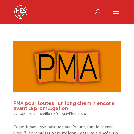
PMA pour toutes : un long chemin encore
avant la promulgation
27 Sep 2019
|
Familles d’aujourd’hui
,
PMA
Ce petit pas – symbolique pour l’heure, tant le chemin
jusqu’à la promulgation reste long – est une avancée, un