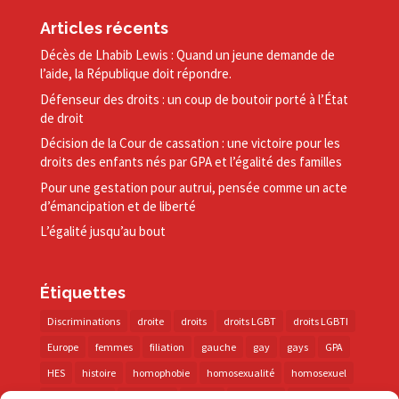
Articles récents
Décès de Lhabib Lewis : Quand un jeune demande de
l’aide, la République doit répondre.
Défenseur des droits : un coup de boutoir porté à l’État
de droit
Décision de la Cour de cassation : une victoire pour les
droits des enfants nés par GPA et l’égalité des familles
Pour une gestation pour autrui, pensée comme un acte
d’émancipation et de liberté
L’égalité jusqu’au bout
Étiquettes
Discriminations
droite
droits
droits LGBT
droits LGBTI
Europe
femmes
filiation
gauche
gay
gays
GPA
HES
histoire
homophobie
homosexualité
homosexuel
international
intersexes
justice
lesbienne
lesbiennes