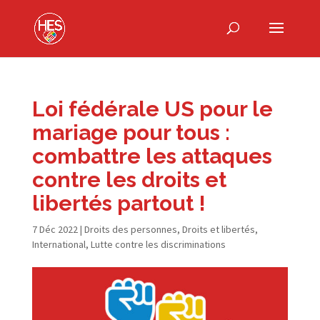
Loi fédérale US pour le
mariage pour tous :
combattre les attaques
contre les droits et
libertés partout !
7 Déc 2022
|
Droits des personnes
,
Droits et libertés
,
International
,
Lutte contre les discriminations