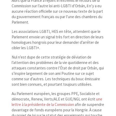
Alors que la France a rejoint in extrémis le recours de la
Commission sur l’autre loi anti-​LGBTI d’Orbán, il n’y a eu
aucune réaction officielle sur ce nouveau texte de la part
du gouvernement français ou par l’une des chambres du
Parlement.
Les associations LGBTI, HES en tête, attendent que le
Parlement envoie un signal très fort en direction de leurs
homologues hongrois pour leur demander d’arrêter de
cibler les LGBTI+.
Nul n’est dupe de cette stratégie de déviation de
l’attention des problèmes de la vie quotidienne et des
attaques constantes contre l’État de droit par Orbán, qui
s’inspire largement de son ami Poutine sur ce sujet
comme sur d’autres. Les techniques du bouc émissaire
sont bien connues, et pourtant toujours utilisées.
Au Parlement européen, les groupes PPE, Socialiste et
démocrate, Renew, Verts/​ALE et GUE/​NGL ont écrit
une
lettre à la présidente de la Commission
afin de suspendre
davantage de fonds européens pour la Hongrie. À cause
du projet de loi sur le statut des enseignants qui touche