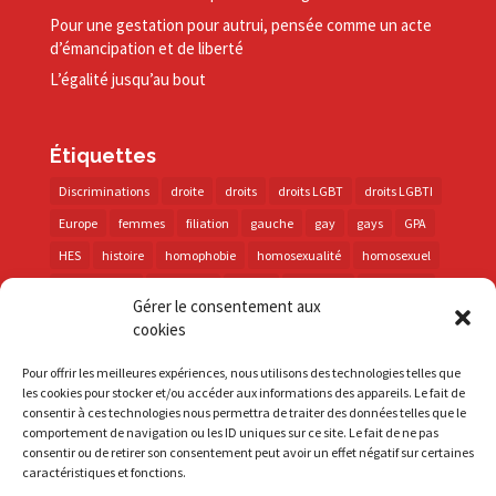
Pour une gestation pour autrui, pensée comme un acte
d’émancipation et de liberté
L’égalité jusqu’au bout
Étiquettes
Discriminations
droite
droits
droits LGBT
droits LGBTI
Europe
femmes
filiation
gauche
gay
gays
GPA
HES
histoire
homophobie
homosexualité
homosexuel
international
intersexes
justice
lesbienne
lesbiennes
Gérer le consentement aux
LGBT
LGBTI
lutte contre les discriminations
macron
cookies
marche des fiertés
mémoire
parentalité
parti socialiste
Pour offrir les meilleures expériences, nous utilisons des technologies telles que
personnes trans
PMA
police
propositions
prévention
les cookies pour stocker et/ou accéder aux informations des appareils. Le fait de
consentir à ces technologies nous permettra de traiter des données telles que le
santé
sida
trans
transphobie
UE
Union européenne
comportement de navigation ou les ID uniques sur ce site. Le fait de ne pas
vih
violences
visibilité
élections
consentir ou de retirer son consentement peut avoir un effet négatif sur certaines
caractéristiques et fonctions.