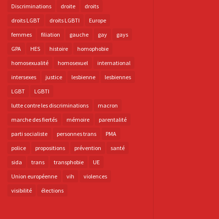
Discriminations
droite
droits
droits LGBT
droits LGBTI
Europe
femmes
filiation
gauche
gay
gays
GPA
HES
histoire
homophobie
homosexualité
homosexuel
international
intersexes
justice
lesbienne
lesbiennes
LGBT
LGBTI
lutte contre les discriminations
macron
marche des fiertés
mémoire
parentalité
parti socialiste
personnes trans
PMA
police
propositions
prévention
santé
sida
trans
transphobie
UE
Union européenne
vih
violences
visibilité
élections