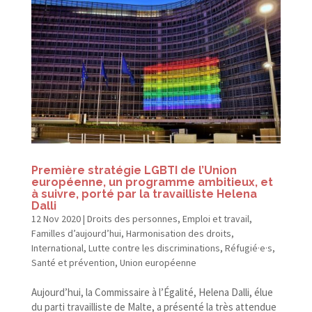
Première stratégie LGBTI de l’Union
européenne, un programme ambitieux, et
à suivre, porté par la travailliste Helena
Dalli
12 Nov 2020
|
Droits des personnes
,
Emploi et travail
,
Familles d’aujourd’hui
,
Harmonisation des droits
,
International
,
Lutte contre les discriminations
,
Réfugié·e·s
,
Santé et prévention
,
Union européenne
Aujourd’hui, la Commissaire à l’Égalité, Helena Dalli, élue
du parti travailliste de Malte, a présenté la très attendue