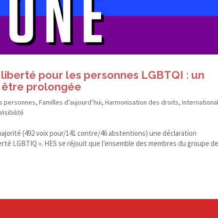
liberté pour les personnes LGBTQI : un
t être prolongée
es personnes
,
Familles d’aujourd’hui
,
Harmonisation des droits
,
Internationa
Visibilité
jorité (492 voix pour/​141 contre/​46 abstentions) une déclaration
erté LGBTIQ ». HES se réjouit que l’ensemble des membres du groupe d