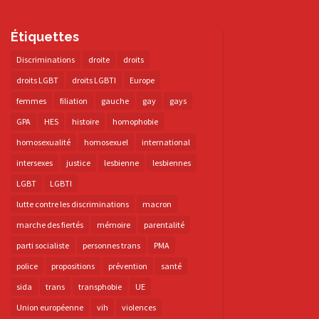
Étiquettes
Discriminations
droite
droits
droits LGBT
droits LGBTI
Europe
femmes
filiation
gauche
gay
gays
GPA
HES
histoire
homophobie
homosexualité
homosexuel
international
intersexes
justice
lesbienne
lesbiennes
LGBT
LGBTI
lutte contre les discriminations
macron
marche des fiertés
mémoire
parentalité
parti socialiste
personnes trans
PMA
police
propositions
prévention
santé
sida
trans
transphobie
UE
Union européenne
vih
violences