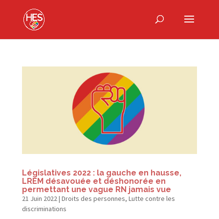
Législatives 2022 : la gauche en hausse,
LREM désavouée et déshonorée en
permettant une vague RN jamais vue
21 Juin 2022
|
Droits des personnes
,
Lutte contre les
discriminations