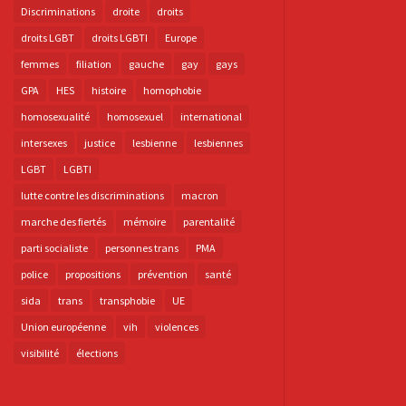
Discriminations
droite
droits
droits LGBT
droits LGBTI
Europe
femmes
filiation
gauche
gay
gays
GPA
HES
histoire
homophobie
homosexualité
homosexuel
international
intersexes
justice
lesbienne
lesbiennes
LGBT
LGBTI
lutte contre les discriminations
macron
marche des fiertés
mémoire
parentalité
parti socialiste
personnes trans
PMA
police
propositions
prévention
santé
sida
trans
transphobie
UE
Union européenne
vih
violences
visibilité
élections