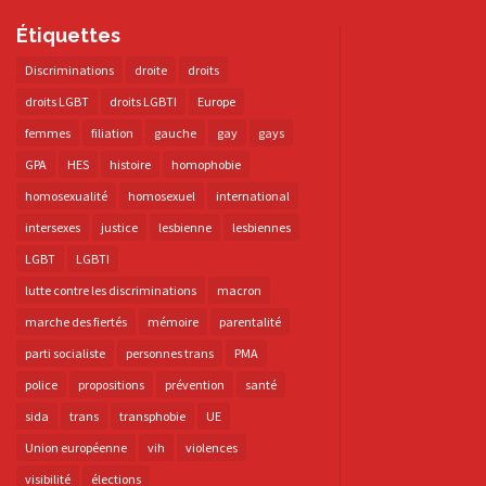
Étiquettes
Discriminations
droite
droits
droits LGBT
droits LGBTI
Europe
femmes
filiation
gauche
gay
gays
GPA
HES
histoire
homophobie
homosexualité
homosexuel
international
intersexes
justice
lesbienne
lesbiennes
LGBT
LGBTI
lutte contre les discriminations
macron
marche des fiertés
mémoire
parentalité
parti socialiste
personnes trans
PMA
police
propositions
prévention
santé
sida
trans
transphobie
UE
Union européenne
vih
violences
visibilité
élections