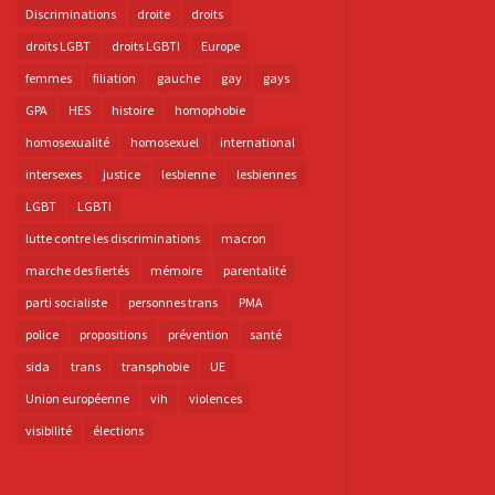
Discriminations
droite
droits
droits LGBT
droits LGBTI
Europe
femmes
filiation
gauche
gay
gays
GPA
HES
histoire
homophobie
homosexualité
homosexuel
international
intersexes
justice
lesbienne
lesbiennes
LGBT
LGBTI
lutte contre les discriminations
macron
marche des fiertés
mémoire
parentalité
parti socialiste
personnes trans
PMA
police
propositions
prévention
santé
sida
trans
transphobie
UE
Union européenne
vih
violences
visibilité
élections