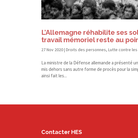
L’Allemagne réhabilite ses so
travail mémoriel reste au poi
27 Nov 2020
|
Droits des personnes
,
Lutte contre les
La ministre de la Défense allemande a présenté une 
mis dehors sans autre forme de procès pour la simp
ainsi fait les...
Contacter HES