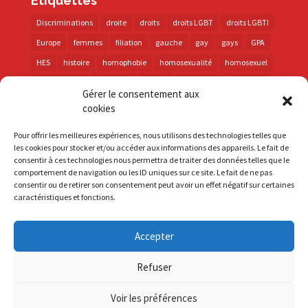
Étiquettes
Discriminations
droite
droits
droits LGBT
droits LGBTI
Europe
femmes
filiation
gauche
gay
gays
GPA
HES
histoire
homophobie
homosexualité
homosexuel
international
intersexes
justice
lesbienne
lesbiennes
Gérer le consentement aux
LGBT
LGBTI
lutte contre les discriminations
macron
cookies
marche des fiertés
mémoire
parentalité
parti socialiste
Pour offrir les meilleures expériences, nous utilisons des technologies telles que
personnes trans
PMA
police
propositions
prévention
les cookies pour stocker et/ou accéder aux informations des appareils. Le fait de
consentir à ces technologies nous permettra de traiter des données telles que le
santé
sida
trans
transphobie
UE
Union européenne
comportement de navigation ou les ID uniques sur ce site. Le fait de ne pas
vih
violences
visibilité
élections
consentir ou de retirer son consentement peut avoir un effet négatif sur certaines
caractéristiques et fonctions.
Accepter
S'inscrire à la Newsletter
Refuser
Mentions Légales
Voir les préférences