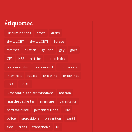
Étiquettes
Discriminations
droite
droits
droits LGBT
droits LGBTI
Europe
femmes
filiation
gauche
gay
gays
GPA
HES
histoire
homophobie
homosexualité
homosexuel
international
intersexes
justice
lesbienne
lesbiennes
LGBT
LGBTI
lutte contre les discriminations
macron
marche des fiertés
mémoire
parentalité
parti socialiste
personnes trans
PMA
police
propositions
prévention
santé
sida
trans
transphobie
UE