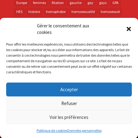
Europe
femmes
filiation
gauche
gay
gays
GPA
HES
histoire
homophobie
homosexualité
homosexuel
international
intersexes
justice
lesbienne
lesbiennes
Gérer le consentement aux
LGBT
LGBTI
lutte contre les discriminations
macron
cookies
marche des fiertés
mémoire
parentalité
parti socialiste
Pour offrir les meilleures expériences, nous utilisons des technologies telles que
personnes trans
PMA
police
propositions
prévention
les cookies pour stocker et/ou accéder aux informations des appareils. Le fait de
consentir à ces technologies nous permettra de traiter des données telles que le
santé
sida
trans
transphobie
UE
Union européenne
comportement de navigation ou les ID uniques sur ce site. Le fait de ne pas
vih
violences
visibilité
élections
consentir ou de retirer son consentement peut avoir un effet négatif sur certaines
caractéristiques et fonctions.
Accepter
S'inscrire à la Newsletter
Refuser
Mentions Légales
Voir les préférences
Politique de cookies
Données personnelles