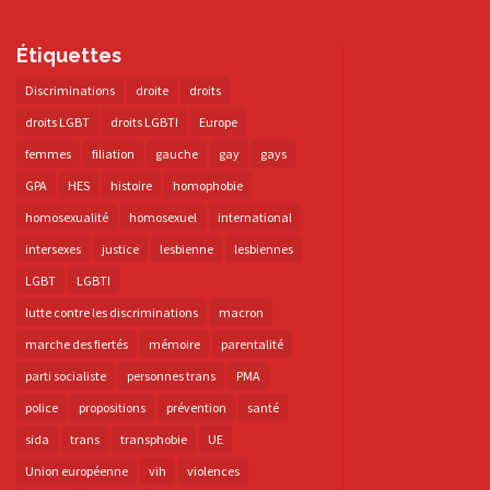
Étiquettes
Discriminations
droite
droits
droits LGBT
droits LGBTI
Europe
femmes
filiation
gauche
gay
gays
GPA
HES
histoire
homophobie
homosexualité
homosexuel
international
intersexes
justice
lesbienne
lesbiennes
LGBT
LGBTI
lutte contre les discriminations
macron
marche des fiertés
mémoire
parentalité
parti socialiste
personnes trans
PMA
police
propositions
prévention
santé
sida
trans
transphobie
UE
Union européenne
vih
violences