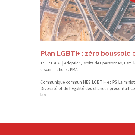
Plan LGBTI+ : zéro boussole e
14 Oct 2020
|
Adoption
,
Droits des personnes
,
Famill
discriminations
,
PMA
Com­mu­niqué com­mun HES LGBTI+ et PS La min­ist
Diver­sité et de l’Égalité des chances présen­tait ce 
les...