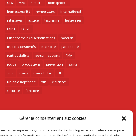
GPA
HES
histoire
homophobie
homosexualité
homosexuel
international
intersexes
justice
lesbienne
lesbiennes
LGBT
LGBTI
lutte contre les discriminations
macron
marche des fiertés
mémoire
parentalité
parti socialiste
personnes trans
PMA
police
propositions
prévention
santé
sida
trans
transphobie
UE
Union européenne
vih
violences
visibilité
élections
Gérer le consentement aux cookies
s meilleures expériences, nous utilisons des technologies telles que les cookies pour
 accéder aux informations des appareils. Le fait de consentir à ces technologies