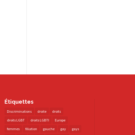
Étiquettes
Discriminations
droite
droits
droits LGBT
droits LGBTI
Europe
femmes
filiation
gauche
gay
gays