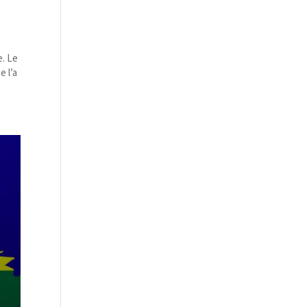
e. Le
e l’a