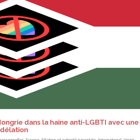
ngrie dans la haine anti-​LGBTI avec une
 délation
personnelles
,
Europe
,
Filiation et autorité parentale
,
International
,
Union