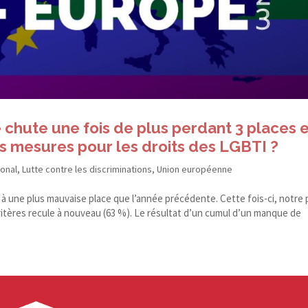
 chute une fois de plus perdant 3 places 
ies mesures pour les droits des LGBTI ?
ional
,
Lutte contre les discriminations
,
Union européenne
 à une plus mauvaise place que l’année précédente. Cette fois-​ci, notre
itères recule à nouveau (63 %). Le résultat d’un cumul d’un manque de