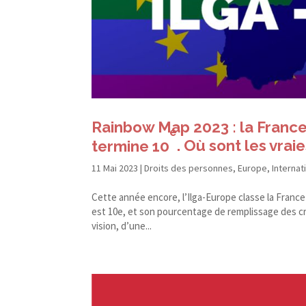
Rainbow Map 2023 : la France
e
termine 10
. Où sont les vra
11 Mai 2023
|
Droits des personnes
,
Europe
,
Internat
Cette année encore, l’Ilga-Europe classe la France
est 10e, et son pourcentage de remplissage des cr
vision, d’une...