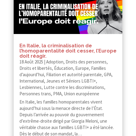
En Italie, la criminalisation de
l’homoparentalité doit cesser, l’Europe
doit réagir.
18 Août 2025
|
Adoption
,
Droits des personnes
,
Droits et libertés
,
Éducation
,
Europe
,
Familles
d’aujourd’hui
,
Filiation et autorité parentale
,
GPA
,
International
,
Jeunes et Séniors LGBTI+
,
Lesbiennes
,
Lutte contre les discriminations
,
Personnes trans
,
PMA
,
Union européenne
En Italie, les familles homoparentales vivent
aujourd’hui sous la menace directe de l’État.
Depuis l’arrivée au pouvoir du gouvernement
d’extrême-droite dirigé par Giorgia Meloni, une
véritable chasse aux familles LGBTI+ a été lancée.
Dès le début de son mandat, la…