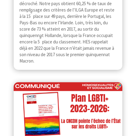
décroché. Notre pays obtient 60,25 % de taux de
remplissage des critères de l’ILGA Europe et reste
e
à la 15
place sur 49 pays, derrière le Portugal, les
Pays-​​Bas ou encore l’Irlande. Loin, très loin, du
score de 73 % atteint en 2017, au sortir du
quinquennat Hollande, lorsque la France occupait
e
encore la 5
place du classement. HES rappelait
déjà en 2022 que la France n’était jamais revenue à
son niveau de 2017 sous le premier quinquennat
Macron.