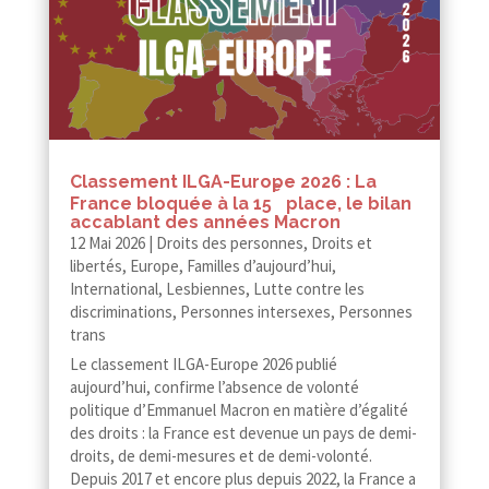
Classement ILGA-​​Europe 2026 : La
e
France bloquée à la 15
place, le bilan
accablant des années Macron
12 Mai 2026
|
Droits des personnes
,
Droits et
libertés
,
Europe
,
Familles d’aujourd’hui
,
International
,
Lesbiennes
,
Lutte contre les
discriminations
,
Personnes intersexes
,
Personnes
trans
Le classement ILGA-​​Europe 2026 publié
aujourd’hui, confirme l’absence de volonté
politique d’Emmanuel Macron en matière d’égalité
des droits : la France est devenue un pays de demi-​​
droits, de demi-​​mesures et de demi-​​volonté.
Depuis 2017 et encore plus depuis 2022, la France a