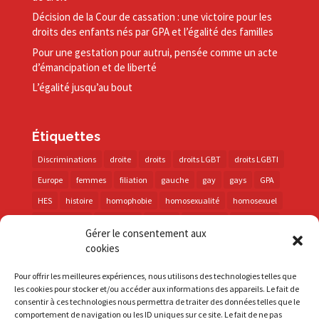
Décision de la Cour de cassation : une victoire pour les
droits des enfants nés par GPA et l’égalité des familles
Pour une gestation pour autrui, pensée comme un acte
d’émancipation et de liberté
L’égalité jusqu’au bout
Étiquettes
Discriminations
droite
droits
droits LGBT
droits LGBTI
Europe
femmes
filiation
gauche
gay
gays
GPA
HES
histoire
homophobie
homosexualité
homosexuel
international
intersexes
justice
lesbienne
lesbiennes
Gérer le consentement aux
LGBT
LGBTI
lutte contre les discriminations
macron
cookies
marche des fiertés
mémoire
parentalité
parti socialiste
Pour offrir les meilleures expériences, nous utilisons des technologies telles que
personnes trans
PMA
police
propositions
prévention
les cookies pour stocker et/ou accéder aux informations des appareils. Le fait de
consentir à ces technologies nous permettra de traiter des données telles que le
santé
sida
trans
transphobie
UE
Union européenne
comportement de navigation ou les ID uniques sur ce site. Le fait de ne pas