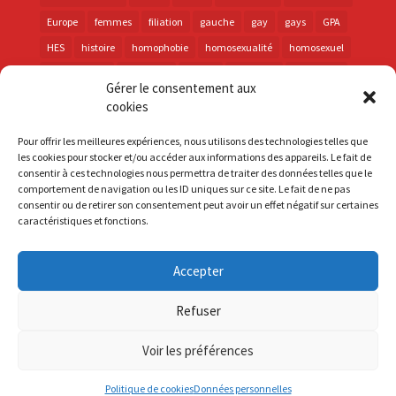
Europe
femmes
filiation
gauche
gay
gays
GPA
HES
histoire
homophobie
homosexualité
homosexuel
international
intersexes
justice
lesbienne
lesbiennes
Gérer le consentement aux
LGBT
LGBTI
lutte contre les discriminations
macron
cookies
marche des fiertés
mémoire
parentalité
parti socialiste
Pour offrir les meilleures expériences, nous utilisons des technologies telles que
personnes trans
PMA
police
propositions
prévention
les cookies pour stocker et/ou accéder aux informations des appareils. Le fait de
consentir à ces technologies nous permettra de traiter des données telles que le
santé
sida
trans
transphobie
UE
Union européenne
comportement de navigation ou les ID uniques sur ce site. Le fait de ne pas
vih
violences
visibilité
élections
consentir ou de retirer son consentement peut avoir un effet négatif sur certaines
caractéristiques et fonctions.
Accepter
S'inscrire à la Newsletter
Refuser
Mentions Légales
Voir les préférences
Politique de cookies
Données personnelles