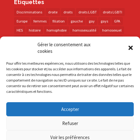
Étiquettes
Discriminations
droite
droits
droits LGBT
droits LGBTI
Europe
femmes
filiation
gauche
gay
gays
GPA
HES
histoire
homophobie
homosexualité
homosexuel
international
intersexes
justice
lesbienne
lesbiennes
Gérer le consentement aux
LGBT
LGBTI
lutte contre les discriminations
macron
cookies
marche des fiertés
mémoire
parentalité
parti socialiste
Pour offrir les meilleures expériences, nous utilisons des technologies telles que
personnes trans
PMA
police
propositions
prévention
les cookies pour stocker et/ou accéder aux informations des appareils. Le fait de
consentir à ces technologies nous permettra de traiter des données telles que le
santé
sida
trans
transphobie
UE
Union européenne
comportement de navigation ou les ID uniques sur ce site. Le fait de ne pas
vih
violences
visibilité
élections
consentir ou de retirer son consentement peut avoir un effet négatif sur certaines
caractéristiques et fonctions.
Accepter
S'inscrire à la Newsletter
Refuser
Mentions Légales
Voir les préférences