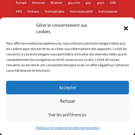
Europe
femmes
filiation
gauche
gay
gays
GPA
HES
histoire
homophobie
homosexualité
homosexuel
international
intersexes
justice
lesbienne
lesbiennes
Gérer le consentement aux
LGBT
LGBTI
lutte contre les discriminations
macron
cookies
marche des fiertés
mémoire
parentalité
parti socialiste
Pour offrir les meilleures expériences, nous utilisons des technologies telles que
personnes trans
PMA
police
propositions
prévention
les cookies pour stocker et/ou accéder aux informations des appareils. Le fait de
consentir à ces technologies nous permettra de traiter des données telles que le
santé
sida
trans
transphobie
UE
Union européenne
comportement de navigation ou les ID uniques sur ce site. Le fait de ne pas
vih
violences
visibilité
élections
consentir ou de retirer son consentement peut avoir un effet négatif sur certaines
caractéristiques et fonctions.
Accepter
S'inscrire à la Newsletter
Refuser
Mentions Légales
Voir les préférences
Politique de cookies
Données personnelles