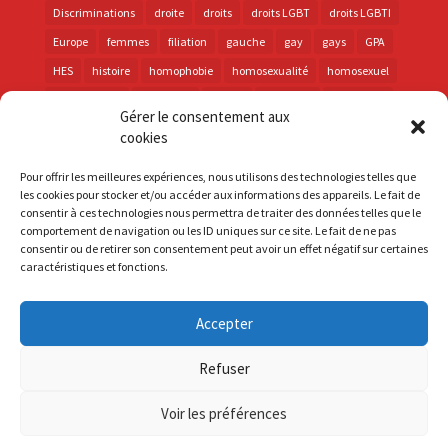
Discriminations
droite
droits
droits LGBT
droits LGBTI
Europe
femmes
filiation
gauche
gay
gays
GPA
HES
histoire
homophobie
homosexualité
homosexuel
international
intersexes
justice
lesbienne
lesbiennes
Gérer le consentement aux
LGBT
LGBTI
lutte contre les discriminations
macron
cookies
marche des fiertés
mémoire
parentalité
parti socialiste
Pour offrir les meilleures expériences, nous utilisons des technologies telles que
personnes trans
PMA
police
propositions
prévention
les cookies pour stocker et/ou accéder aux informations des appareils. Le fait de
consentir à ces technologies nous permettra de traiter des données telles que le
santé
sida
trans
transphobie
UE
Union européenne
comportement de navigation ou les ID uniques sur ce site. Le fait de ne pas
vih
violences
visibilité
élections
consentir ou de retirer son consentement peut avoir un effet négatif sur certaines
caractéristiques et fonctions.
Accepter
S'inscrire à la Newsletter
Refuser
Mentions Légales
Voir les préférences