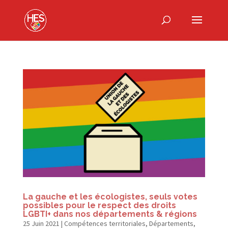
La gauche et les écologistes, seuls votes
possibles pour le respect des droits
LGBTI+ dans nos départements & régions
25 Juin 2021
|
Compétences territoriales
,
Départements
,