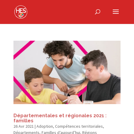
Départementales et régionales 2021 :
familles
26 Avr 2021
|
Adoption
,
Compétences territoriales
,
Départements
,
Familles d’aujourd’hui
,
Régions