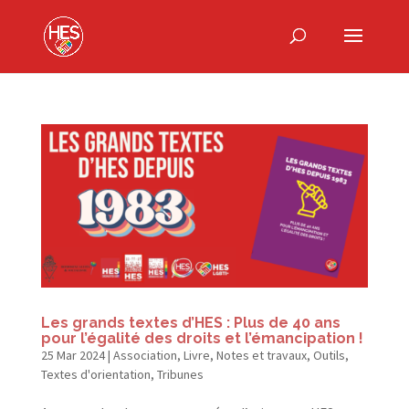
Les grands textes d’HES : Plus de 40 ans
pour l’égalité des droits et l’émancipation !
25 Mar 2024
|
Association
,
Livre
,
Notes et travaux
,
Outils
,
Textes d'orientation
,
Tribunes