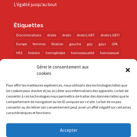
L’égalité jusqu’au bout
Étiquettes
Discriminations
droite
droits
droits LGBT
droits LGBTI
Europe
femmes
filiation
gauche
gay
gays
GPA
HES
histoire
homophobie
homosexualité
homosexuel
international
intersexes
justice
lesbienne
lesbiennes
Gérer le consentement aux
LGBT
LGBTI
lutte contre les discriminations
macron
cookies
marche des fiertés
mémoire
parentalité
parti socialiste
Pour offrir les meilleures expériences, nous utilisons des technologies telles que
personnes trans
PMA
police
propositions
prévention
les cookies pour stocker et/ou accéder aux informations des appareils. Le fait de
consentir à ces technologies nous permettra de traiter des données telles que le
santé
sida
trans
transphobie
UE
Union européenne
comportement de navigation ou les ID uniques sur ce site. Le fait de ne pas
vih
violences
visibilité
élections
consentir ou de retirer son consentement peut avoir un effet négatif sur certaines
caractéristiques et fonctions.
Accepter