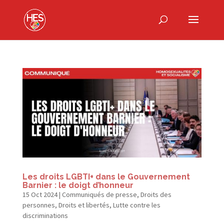
Les droits LGBTI+ dans le Gouvernement
Barnier : le doigt d’honneur
15 Oct 2024
|
Communiqués de presse
,
Droits des
personnes
,
Droits et libertés
,
Lutte contre les
discriminations