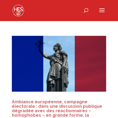
Ambiance européenne, campagne
électorale : dans une discussion publique
dégradée avec des réactionnaires –
homophobes – en grande forme, la