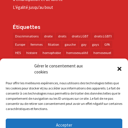
L’égalité jusqu’au bout
Étiquettes
Discriminations
droite
droits
droits LGBT
droits LGBTI
Europe
femmes
filiation
gauche
gay
gays
GPA
HES
histoire
homophobie
homosexualité
homosexuel
international
intersexes
justice
lesbienne
lesbiennes
Gérer le consentement aux
LGBT
LGBTI
lutte contre les discriminations
macron
cookies
marche des fiertés
mémoire
parentalité
parti socialiste
Pour offrir les meilleures expériences, nous utilisons des technologies telles que
personnes trans
PMA
police
propositions
prévention
les cookies pour stocker et/ou accéder aux informations des appareils. Le fait de
consentir à ces technologies nous permettra de traiter des données telles que le
santé
sida
trans
transphobie
UE
Union européenne
comportement de navigation ou les ID uniques sur ce site. Le fait de ne pas
vih
violences
visibilité
élections
consentir ou de retirer son consentement peut avoir un effet négatif sur certaines
caractéristiques et fonctions.
Accepter