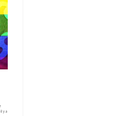
e
l y a