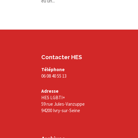
eu un...
Contacter HES
Téléphone
06 08 40 55 13
Adresse
HES LGBTI+
59 rue Jules-Vanzuppe
94200 Ivry-sur-Seine