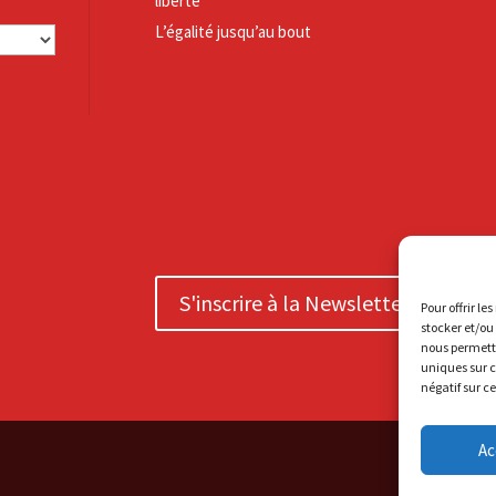
liberté
L’égalité jusqu’au bout
S'inscrire à la Newsletter
Pour offrir le
stocker et/ou
nous permettr
uniques sur c
négatif sur c
Ac