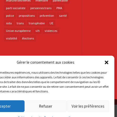
marche des fiertés
mémoire
parentalité
parti socialiste
personnes trans
PMA
police
propositions
prévention
santé
sida
trans
transphobie
UE
Union européenne
vih
violences
visibilité
élections
Gérer le consentement aux cookies
s meilleures expériences, nous utilisons des technologies telles que les cookies pour
 accéder aux informations des appareils. Le fait de consentir à ces technologies
a de traiter des données telles que le comportement de navigation ou les ID
e site. Le fait de ne pas consentir ou de retirer son consentement peut avoir un effet
ertaines caractéristiques et fonctions.
cepter
Refuser
Voir les préférences