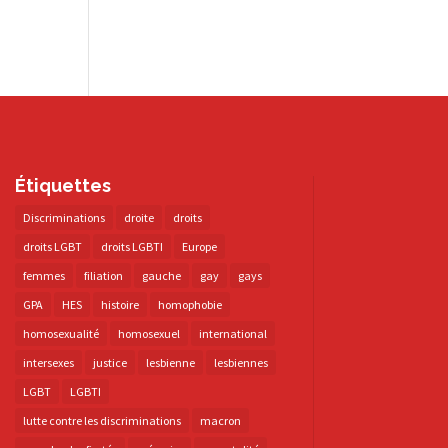
Étiquettes
Discriminations
droite
droits
droits LGBT
droits LGBTI
Europe
femmes
filiation
gauche
gay
gays
GPA
HES
histoire
homophobie
homosexualité
homosexuel
international
intersexes
justice
lesbienne
lesbiennes
LGBT
LGBTI
lutte contre les discriminations
macron