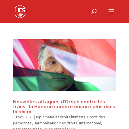
Nouvelles attaques d’Orbán contre les
trans : la Hongrie sombre encore plus dans
la haine
13 Nov 2020
|
Diplomatie et droits humains
,
Droits des
personnes
,
Harmonisation des droits
,
International
,