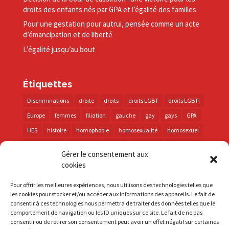
droits des enfants nés par GPA et l’égalité des familles
Pour une gestation pour autrui, pensée comme un acte
d’émancipation et de liberté
L’égalité jusqu’au bout
Étiquettes
Discriminations
droite
droits
droits LGBT
droits LGBTI
Europe
femmes
filiation
gauche
gay
gays
GPA
HES
histoire
homophobie
homosexualité
homosexuel
international
intersexes
justice
lesbienne
lesbiennes
Gérer le consentement aux
LGBT
LGBTI
lutte contre les discriminations
macron
cookies
marche des fiertés
mémoire
parentalité
parti socialiste
Pour offrir les meilleures expériences, nous utilisons des technologies telles que
personnes trans
PMA
police
propositions
prévention
les cookies pour stocker et/ou accéder aux informations des appareils. Le fait de
consentir à ces technologies nous permettra de traiter des données telles que le
santé
sida
trans
transphobie
UE
Union européenne
comportement de navigation ou les ID uniques sur ce site. Le fait de ne pas
vih
violences
visibilité
élections
consentir ou de retirer son consentement peut avoir un effet négatif sur certaines