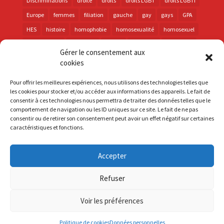
Discriminations
droite
droits
droits LGBT
droits LGBTI
Europe
femmes
filiation
gauche
gay
gays
GPA
HES
histoire
homophobie
homosexualité
homosexuel
international
intersexes
justice
lesbienne
lesbiennes
Gérer le consentement aux
LGBT
LGBTI
lutte contre les discriminations
macron
cookies
marche des fiertés
mémoire
parentalité
parti socialiste
Pour offrir les meilleures expériences, nous utilisons des technologies telles que
personnes trans
PMA
police
propositions
prévention
les cookies pour stocker et/ou accéder aux informations des appareils. Le fait de
consentir à ces technologies nous permettra de traiter des données telles que le
santé
sida
trans
transphobie
UE
Union européenne
comportement de navigation ou les ID uniques sur ce site. Le fait de ne pas
vih
violences
visibilité
élections
consentir ou de retirer son consentement peut avoir un effet négatif sur certaines
caractéristiques et fonctions.
Accepter
S'inscrire à la Newsletter
Refuser
Mentions Légales
Voir les préférences
Politique de cookies
Données personnelles