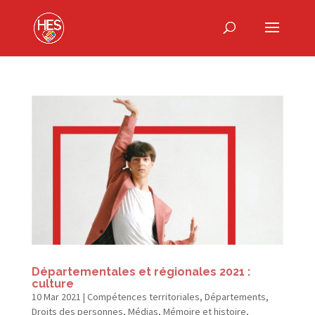
Départementales et régionales 2021 :
culture
10 Mar 2021
|
Compétences territoriales
,
Départements
,
Droits des personnes
,
Médias
,
Mémoire et histoire
,