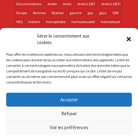
Discriminations
droite
droits
droits LGBT
droits LGBTI
Europe
femmes
filiation
gauche
gay
gays
GPA
HES
histoire
homophobie
homosexualité
homosexuel
international
intersexes
justice
lesbienne
lesbiennes
Gérer le consentement aux
LGBT
LGBTI
lutte contre les discriminations
macron
cookies
marche des fiertés
mémoire
parentalité
parti socialiste
Pour offrir les meilleures expériences, nous utilisons des technologies telles que
personnes trans
PMA
police
propositions
prévention
les cookies pour stocker et/ou accéder aux informations des appareils. Le fait de
consentir à ces technologies nous permettra de traiter des données telles que le
santé
sida
trans
transphobie
UE
Union européenne
comportement de navigation ou les ID uniques sur ce site. Le fait de ne pas
vih
violences
visibilité
élections
consentir ou de retirer son consentement peut avoir un effet négatif sur certaines
caractéristiques et fonctions.
Accepter
S'inscrire à la Newsletter
Refuser
Mentions Légales
Voir les préférences