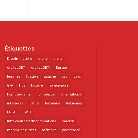
Étiquettes
Discriminations
droite
droits
droits LGBT
droits LGBTI
Europe
femmes
filiation
gauche
gay
gays
GPA
HES
histoire
homophobie
homosexualité
homosexuel
international
intersexes
justice
lesbienne
lesbiennes
LGBT
LGBTI
lutte contre les discriminations
macron
marche des fiertés
mémoire
parentalité