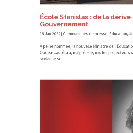
École Stanislas : de la dériv
Gouvernement
19 Jan 2024
|
Communiqués de presse
,
Éducation
,
J
À peine nommée, la nouvelle Ministre de l’Educati
Oudéa-​Castéra a, malgré elle, mis les projecteurs s
scolarise ses...