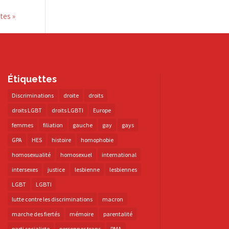
tes »
Étiquettes
Discriminations
droite
droits
droits LGBT
droits LGBTI
Europe
femmes
filiation
gauche
gay
gays
GPA
HES
histoire
homophobie
homosexualité
homosexuel
international
intersexes
justice
lesbienne
lesbiennes
LGBT
LGBTI
lutte contre les discriminations
macron
marche des fiertés
mémoire
parentalité
parti socialiste
personnes trans
PMA