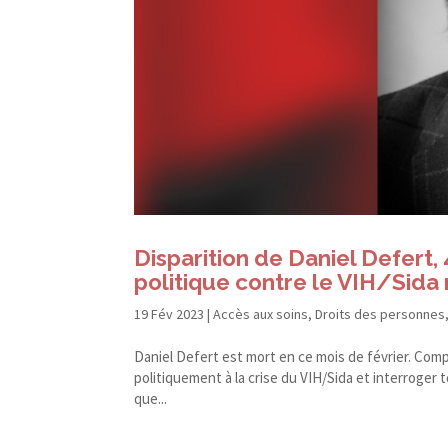
Disparition de Daniel Defert, 
politique contre le VIH/​Sida 
19 Fév 2023
|
Accès aux soins
,
Droits des personnes
Daniel Defert est mort en ce mois de février. Com
politiquement à la crise du VIH/​Sida et interroger
que...