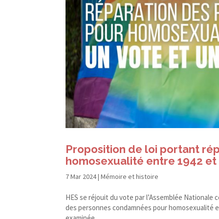
Proposition de loi portant 
homosexualité entre 1942 et 1
7 Mar 2024
|
Mémoire et histoire
HES se réjouit du vote par l’Assemblée Nationale ce
des personnes condamnées pour homosexualité entre
examinée...