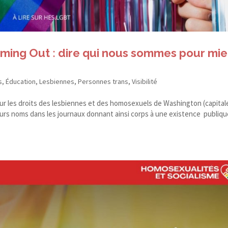
oming Out : dire qui nous sommes pour mi
s
,
Éducation
,
Lesbiennes
,
Personnes trans
,
Visibilité
r les droits des lesbiennes et des homosexuels de Washington (capital
urs noms dans les journaux donnant ainsi corps à une existence publiqu