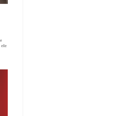
ie
 elle